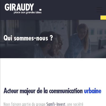
Skip
to
main
content
Qui sommes-nous ?
Acteur majeur de la communication
urbaine
Nous faisons partie du groupe
Samfi-Invest
, une société