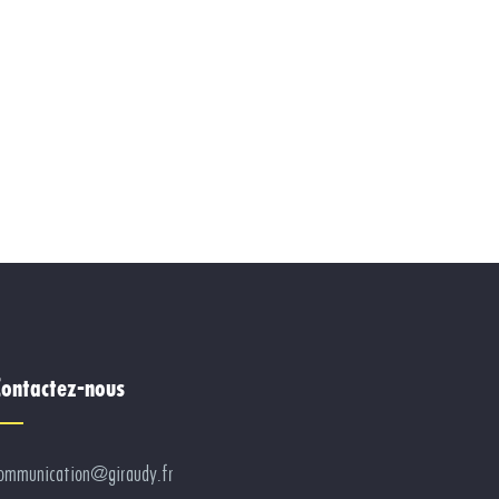
ontactez-nous
ommunication@giraudy.fr